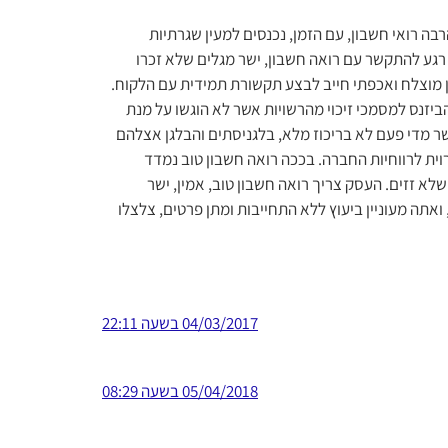
ה רואי חשבון, עם הזמן, נכנסים למעין שגרתיות
רגע להתקשר עם רואה חשבון, ישר מגלים שלא זכרו
ון מוצלח ואכפתי חייב לבצע תקשורת תמידית עם הלקוח.
יזנס למסמכי זיכוי מהרשויות אשר לא הוגשו על מנת
שר מדי פעם לא בריכוז מלא, בלגניסתים והבלגן אצלהם
וית לרווחיות החברה. בככה רואה חשבון טוב נמדד
שלא זזים. העסק צריך רואה חשבון טוב, אמין, ישר
 התשובה לשאלה מי יכול להיות עוסק פטור 2019 והמשכת לקרוא עד כאן, ואתה מעוניין ביעוץ ללא התחייבות ומתן פרטים, צלצלו
04/03/2017 בשעה 22:11
05/04/2018 בשעה 08:29