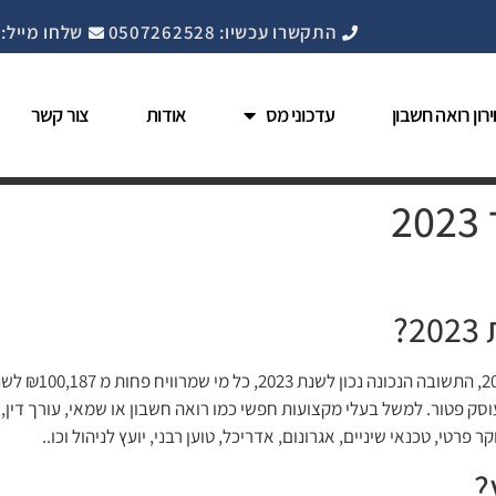
התקשרו עכשיו: 0507262528
שלחו מייל: nfo@cpahadera.co.il
רון רואה חשבון
עדכוני מס
אודות
צור קשר
2
?
אם אתם שואלי
סק פטור. למשל בעלי מקצועות חפשי כמו רואה חשבון או שמאי, עורך דין, ה
 פרטי, טכנאי שיניים, אגרונום, אדריכל, טוען רבני, יועץ לניהול וכו..
?