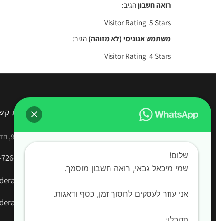
רואה חשבון
הגיב:
Visitor Rating: 5 Stars
משתמש אנונימי (לא מזוהה)
הגיב:
Visitor Rating: 4 Stars
משרד רואה חשבון מיכאל גבאי
יצירת קש
שירותי רו"ח מקצועיים בחדרה | הנהלת חשבונות |
הירקון 9, חדרה
דוחות שנתיים | החזרי מס | ליווי עסקי מלא
שלום!
-726-2528
שמי מיכאל גבאי, רואה חשבון מוסמך. ‍
era.co.il
אני עוזר לעסקים לחסוך זמן, כסף ודאגות.
era.co.il
תקבלו: