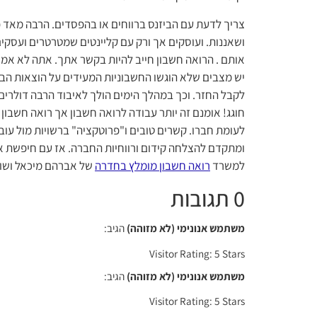
צריך לדעת עם הביזנס ברווחים או בהפסדים. הרבה מאד פע
ושאננות. ועוסקים אך ורק עם קליינטים שמטרטרים ועסקי
אותם . הרואה חשבון חייב להיות בקשר אתך. אתה לא אמור
יש מצבים שלא הוגשו החשבוניות המעידים על הוצאות הבי
לקבל החזר. וכך במהלך הימים הולך לאיבוד הרבה דולרים.
חוגג! אומנם זה יותר עבודה לרואה חשבון אך רואה חשבון
לעומת חברו. קשרים טובים ו"פרוטקציה" ברשויות מול עובד
למשרד
רואה חשבון מומלץ בחדרה
של אברהם מיכאל ושות'
0 תגובות
משתמש אנונימי (לא מזוהה)
הגיב:
Visitor Rating: 5 Stars
משתמש אנונימי (לא מזוהה)
הגיב:
Visitor Rating: 5 Stars