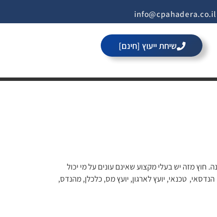
i
שיחת ייעוץ [חינם]
פתח סרגל 
ם את עצמכם מי יכול להיות עוסק פטור 2023, התשובה הנכונה נכון לשנת 2023, כל מי שמרוויח פחות מ ₪100,187 לשנה. חוץ מזה יש בעלי מקצוע שאינם עונים על מי יכול
נדסאי, טכנאי, יועץ לארגון, יועץ מס, כלכלן, מהנדס,