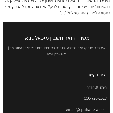
בעריכת תחשיבי רווח והפסד?הרואה חשבון שלך עושה את העיסוק שלו
בנאמנות? יתכן שאתה זורק כספים לריק? האם אתה מקבל הספק מלא
בתמורה למה שאתה משלם? […]
משרד רואה חשבון מיכאל גבאי
שירותי רו"ח מקצועיים בחדרה | הנהלת חשבונות | דוחות שנתיים | החזרי מס |
ליווי עסקי מלא
יצירת קשר
הירקון 9, חדרה
050-726-2528
email@cpahadera.co.il