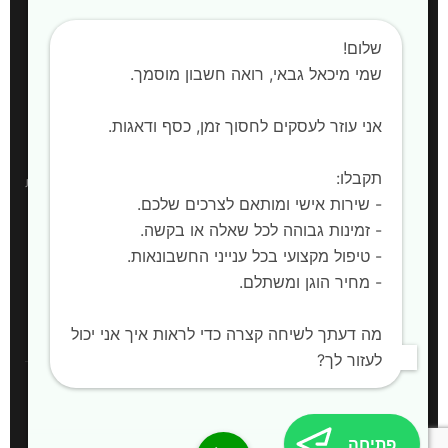
חשבות שכר
שלום!
הקמת חברות
שמי מיכאל גבאי, רואה חשבון מוסמך. ‍
אני עוזר לעסקים לחסוך זמן, כסף ודאגות.
אזורי שירות
תקבלו:
רואה חשבון:
חדרה, השרון, קיסריה, עמק חפר, פרדס חנה-כרכור, אביחיל, בית
- שירות אישי ומותאם לצרכים שלכם.
ינאי, כפר חיים, אור עקיבא, בית יצחק שער חפר, חריש |
שירות למחוז המרכז,
- זמינות גבוהה לכל שאלה או בקשה.
מחוז הצפון ויהודה ושומרון
- טיפול מקצועי בכל ענייני החשבונאות.
- מחיר הוגן ומשתלם.
🌐 לאתר המלא
מה דעתך לשיחה קצרה כדי לראות איך אני יכול
לעזור לך?
© כל הזכויות שמורות להשם
פתיחה