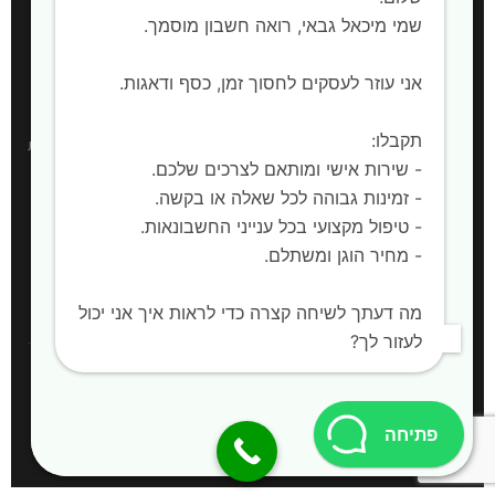
הקמת חברות
שמי מיכאל גבאי, רואה חשבון מוסמך. ‍
אני עוזר לעסקים לחסוך זמן, כסף ודאגות.
אזורי שירות
תקבלו:
רואה חשבון:
חדרה, השרון, קיסריה, עמק חפר, פרדס חנה-כרכור, אביחיל, בית
- שירות אישי ומותאם לצרכים שלכם.
ינאי, כפר חיים, אור עקיבא, בית יצחק שער חפר, חריש |
שירות למחוז המרכז,
- זמינות גבוהה לכל שאלה או בקשה.
מחוז הצפון ויהודה ושומרון
- טיפול מקצועי בכל ענייני החשבונאות.
- מחיר הוגן ומשתלם.
🌐 לאתר המלא
מה דעתך לשיחה קצרה כדי לראות איך אני יכול
לעזור לך?
© כל הזכויות שמורות להשם
פתיחה
avinu.co.il
קידום אתרים אורגני:
קידום אתרים AI