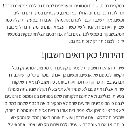
במקרים רבים, שונים ומגוונים, ומעוניינים לתרום גם לכם מניסיוננו הרב !
תחילת דרכנו בתחום החלה כמו כולם, כשכירים במשרדים גדולים
ומשם, אחרי שכבר הבנו ולמדנו את מהלך העבודה במעשיות שלה כמו
שצריך ואת צורת הניהול של משרד עצמאי, פתחנו משרד גדול ומכובד
המשגשג קרוב ממש ל10 שנים וב"ה אנו רואים הצלחה ענקית במעשה
ידינו ולכם נותר רק לזכות בה גם.
זהירות! כאן רואים חשבון!
שירותי הנהלת חשבונות לעסקים קטנים הינו מקצוע המתעסק בכל
הקשור לכספם של אנשים, ומשום כך אנחנו עומדים על כך שהעבודה
תבוצע בצורה מדוקדקת ומדויקת ביותר, כי חשוב לנו מאוד שלקוח
שהוא אצלנו אף פעם לא יפסיד ולא תמצא לו תקלה שנעשתה ואפילו
בטעות, בגללנו. ולא לחינם הלקוחות שלנו בטוחים בנו וסמוכים ורגועים
לגבנו כי הם מבינים ויודעים שהם לא מפקירים את הכסף שלהם במקום
לא אחראי ומהימן אלא מפקידים אותו בידיים אמינות ומוסמכות ביותר,
שמכירות לחלוטין את עבודתן ועושות אותה באופן המדויק והמקצועי
ביותר. אז אם חשוב לכם שיעניקו לכם שרות מקצועי אמין ואחראי על