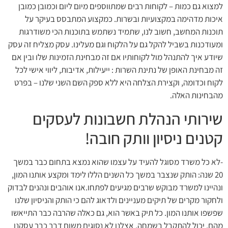
למצוא גם כמות – לקוחות רבים שמתווספים מיום ליום וכמובן כמובן
איכות מדהימה במקצועיות ובשרות. כמקצוע המתבסס בעיקר על
תוכנות המחשב, חשוב לנו, שתמיד נשתמש בתוכנות הכי משודרגות
ומעודכנות בשביל להקל גם על הלקוח וגם מעלינו. עסק מצליח זה עסק
שיודע איך להתנהל מול לקוחותיו אם זה מבחינת הזמינות שלו ובין אם
זה מבחינת האופן של נתינת השרות : ייעילות, אדיבות, ליווי אישי לכל
לקוח וכדומה, וקצירת הצלחה היא ללא ספק השם השני שלנו – בפרט
מהבחינות האלה.
שירותי הנהלת חשבונות לעסקים
קטנים ניסיון וותק חובה!
-לא כל משרד מסוגל להעיד על עצמו שהוא נמצא בתחום כבר במשך
20 שנה: הותק שנצבר במשך כל השנים הללו לימד ומקצע אותנו המון,
ונהיינו למשרד מבוקש שרבים מגיעים לפתחו.אנו אוהבים ונהנים לבדוק
ולחקור מקרים של תיקים מעניינים ולדאוג להם כי הותק והניסיון שלנו
שפשפו אותנו המון. כל תיק באשר הוא, גם כאלה שהרבה כבר התייאשו
מהם, יכול להתקבל בשמחה, אצלנו לא נסוגים משום דבר כבר עסקנו