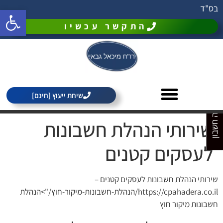
בס"ד
פתח סרגל 
התקשר עכשיו
מחירון רואה חשבון
שיחת ייעוץ [חינם]
שירותי הנהלת חשבונות
לעסקים קטנים
שירותי הנהלת חשבונות לעסקים קטנים –
https://cpahadera.co.il/הנהלת-חשבונות-מיקור-חוץ/">הנהלת
חשבונות מיקור חוץ