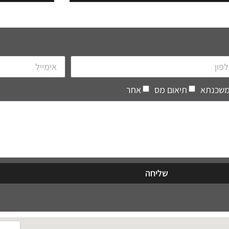
 משכנתא
תיאום מס
אחר
שליחה