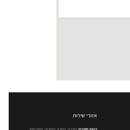
אזורי שירות
רואה חשבון:
חדרה, השרון, קיסריה, עמק חפר,