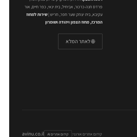
פרדס חנה-כרכור, אביחיל, בית ינאי, כפר חיים, אור
עקיבא, בית יצחק שער חפר, חריש |
שירות למחוז
המרכז, מחוז הצפון ויהודה ושומרון
🌐 לאתר המלא
avinu.co.il
קידום אתרים אורגני:
קידום אתרים AI