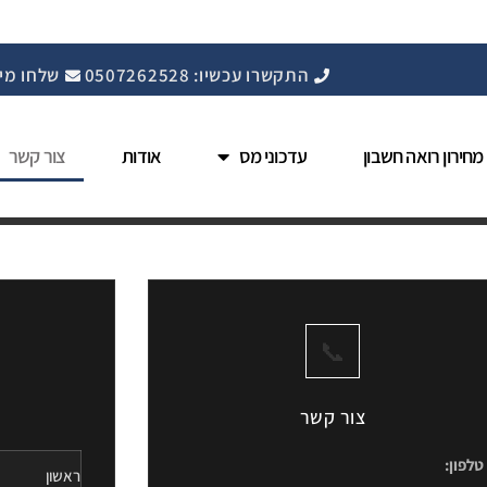
התקשרו עכשיו: 0507262528
שלחו מייל: hadera.co.il
מחירון רואה חשבון
עדכוני מס
אודות
צור קשר
📞
צור קשר
טלפון:
ראשון