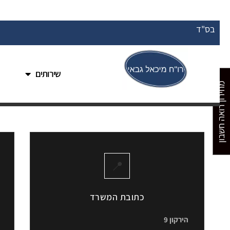
בס"ד
שירותים
מחירון רואה חשבון
📍
כתובת המשרד
הירקון 9