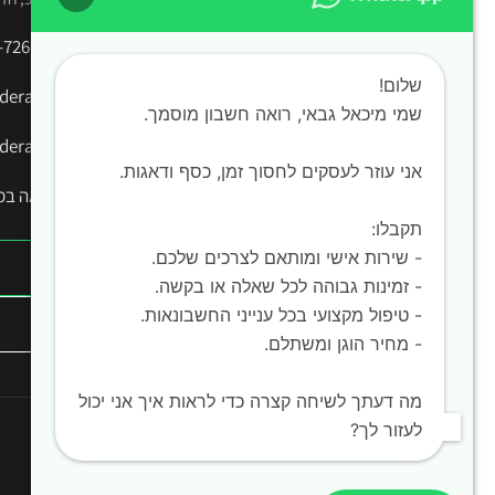
דוחות שנתיים | החזרי מס | ליווי עסקי מלא
-726-2528
שלום!
era.co.il
שמי מיכאל גבאי, רואה חשבון מוסמך. ‍
era.co.il
אני עוזר לעסקים לחסוך זמן, כסף ודאגות.
📍 ראה במפות 
תקבלו:
- שירות אישי ומותאם לצרכים שלכם.
- זמינות גבוהה לכל שאלה או בקשה.
- טיפול מקצועי בכל ענייני החשבונאות.
- מחיר הוגן ומשתלם.
מה דעתך לשיחה קצרה כדי לראות איך אני יכול
לעזור לך?
© כל הזכויות שמורות להשם