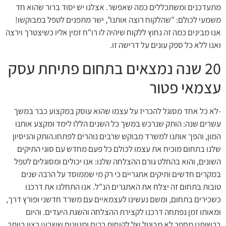
מתעדכנים ומשתכללים כמה שאפשר. אצלנו יש יסוד ברור שהוא חד
משמעי לכולם: "שהלקוח רוצה אותנו", ישר מתפנים לטפל במבוקשו!
אנו מבינים כמה זה נחוץ ללקוח שיהיה לו רו"ח זמין אליו כשיצטרך וירצה
ואנו ללא כל ספק עונים על דרישה זו.
20 שנה נמצאים בתחום פתיחת עסק
עצמאי פטור
-לא כל אחד מסוגל להכריז על עצמו שהוא עוסק במקצוע כבר במשך
עשרים שנה: הותק שנרכש במשך כל השנים הללו לימד ומקצע אותנו
המון, והפך אותנו למשרד מבוקש שרבים נוהרים לפתחו.הותק והניסיון
שלנו בתחום מוכיח את עצמו לכולם כל פעם מחדש עם סוגי התיקים
השונים, והוא בהחלט גורם ההצלחה שלנו: אנו יכולים ומסוגלים לטפל
במקרים חדשים ותיקים אתגריים כי רק מי שממוסד על הרבה שנים
טובות בתחום זה יצלח את האתגרים הנ"ל. אנו התחלנו את דרכנו
כשכירים בתחום, ומשם נעשינו לעצמאיים עם משרד חדשני ופורץ דרך,
ומאותו זמן נפתחה דרכנו לקצירת ההצלחה והשגת היעדים. והיום
ברשותנו מספר לא מבוטל של לקוחות רבים ומגוונים ששבעי רצון ביותר