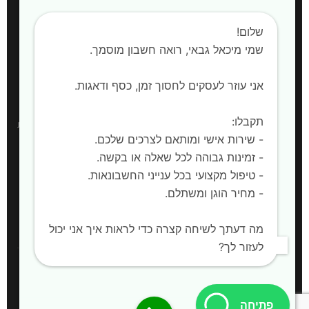
חשבות שכר
שלום!
הקמת חברות
שמי מיכאל גבאי, רואה חשבון מוסמך. ‍
אני עוזר לעסקים לחסוך זמן, כסף ודאגות.
אזורי שירות
תקבלו:
רואה חשבון:
חדרה, השרון, קיסריה, עמק חפר, פרדס חנה-כרכור, אביחיל, בית
- שירות אישי ומותאם לצרכים שלכם.
ינאי, כפר חיים, אור עקיבא, בית יצחק שער חפר, חריש |
שירות למחוז המרכז,
- זמינות גבוהה לכל שאלה או בקשה.
מחוז הצפון ויהודה ושומרון
- טיפול מקצועי בכל ענייני החשבונאות.
- מחיר הוגן ומשתלם.
🌐 לאתר המלא
מה דעתך לשיחה קצרה כדי לראות איך אני יכול
לעזור לך?
© כל הזכויות שמורות להשם
פתיחה