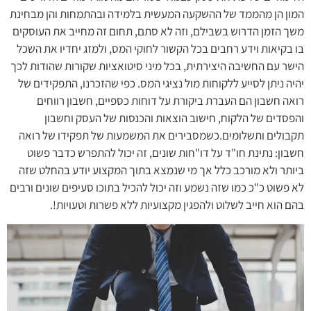
המון הן מהממד של ההשקעה המעשית בלמידה ובהתמחות והן מבחינת
משך הזמן הדרוש בשבילם, וזה לא סתם, תחום זה מחייב את העוסקים
בו בקיאות וידע רחבים בכל הקשור לחוקי המס, ולמזג יחדיו את השכל
הישר עם החשיבה היצירתית, בכל מיני סיטואציות שקורות שהודות לכך
יהיה ניתן לסייע ללקוחות מול נציגי המס. כפי שהזכרנו, התפקידים של
רואה חשבון הם העברת ביקורת על דוחות כספיים, חשבון רווחים
והפסדים של הלקוח, חישוב הוצאות והכנסות של העסק וחשבון
תקבולים ותשלומים.כשמסבירים את המשמעות של תפקידו של רואה
חשבון: נתינת חו"ד על דו"חות שונים, זה יכול להתפרש כדבר פשוט
ביותר ולא מורכב כלל אך מי שנמצא בתוך המקצוע יודע בהחלט שזה
לא פשוט כ"כ כמו שזה נשמע וזה יכול להכיל בתוכו סעיפים שונים ורבים
בהם הוא חייב לשלוט ולהפגין מקצועיות ללא פשרות וטעויות!.