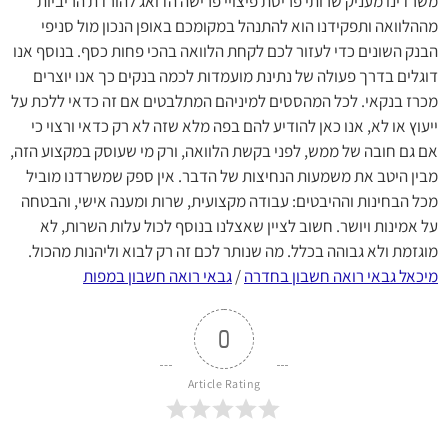
משרדינו מעניק שרותי פריסת פיצויי פרישה הדואג להורדת הריביות
מההלוואה ותפקידנו הוא להתנהל במקומכם באופן הנכון מול סניפי
הבנק השונים כדי לעזור לכם לקחת הלוואה בהכי פחות כסף. בנוסף אנו
דוגלים בדרך פעולה של נתינת מועמדות לכמה בנקים כך אנו יוצרים
מכרז בנקאי. לכל המהססים למיניהם המתלבטים אם זה כדאי ללכת על
ייעוץ או לא, אנו כאן להודיע להם בפה מלא שזה לא רק כדאי ורצוי כי
אם גם חובה של ממש, לפני בקשת הלוואה, ורק מי שעוסק במקצוע הזה,
מבין היטב את משמעות הנחיצות של הדבר. אין ספק שמשרדנו מוביל
מכל הבחינות וההיבטים: עבודה מקצועית, שרות ומענה אישי, והבטחה
על אמינות ויושר. חשוב לציין שאצלנו בנוסף לכול עלות השרות, לא
מוגזמת ולא גבוהה בכלל. מה שנותר לכם זה רק לבוא וליהנות מהכול.
מיכאל גבאי רואה חשבון בחדרה
/
גבאי רואה חשבון במפות
0
Article Rating