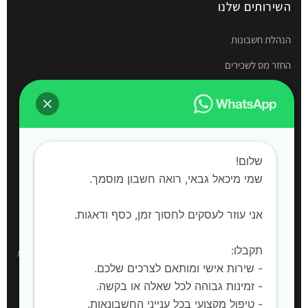
השירותים שלנו
הנהלת חשבונות
החזר מס לשכירים
תיאום מס
דוחות שנתיים
חשבות שכר
שלום!
הקמת חברות
שמי מיכאל גבאי, רואה חשבון מוסמך. ‍
אני עוזר לעסקים לחסוך זמן, כסף ודאגות.
אזורי שירות
תקבלו:
רואה חשבון:
חדרה, השרון, קיסריה, עמק חפר, פרדס חנה-כרכור, אביחיל, בית
- שירות אישי ומותאם לצרכים שלכם.
ינאי, כפר חיים, אור עקיבא, בית יצחק שער חפר, חריש |
שירות למחוז המרכז,
- זמינות גבוהה לכל שאלה או בקשה.
מחוז הצפון ויהודה ושומרון
- טיפול מקצועי בכל ענייני החשבונאות.