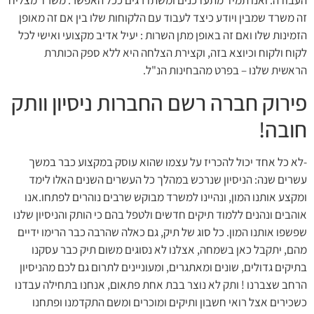
זה משרד שמבין ויודע כיצד לעבוד עם הלקוחות שלו בין אם זה מאופן
הזמינות שלו ואם זה באופן מתן השרות : יעיל אדיב מקצועי ואישי לכל
לקוח ולקוח וכיוצא בזה, וקצירת הצלחה היא ללא ספק הכותרת
הראשית שלנו – בפרט מהבחינות הנ"ל.
פירוק חברה רשם החברות ניסיון וותק
חובה!
-לא כל אחד יכול להכריז על עצמו שהוא עוסק במקצוע כבר במשך
עשרים שנה: הניסיון שנרכש במהלך כל העשרים השנים האלו לימד
ומקצע אותנו המון, ונהיינו למשרד מבוקש שרבים נוהרים לפתחו.אנו
אוהבים ונהנים ללמוד תיקים חדשים ולטפל בהם כי הותק והניסיון שלנו
שפשפו אותנו המון. כל סוג של תיק, גם כאלה שהרבה כבר הרימו ידיים
מהם, יתקבל כאן בשמחה, אצלנו לא נסוגים משום תיק כבר עסקנו
בתיקים גדולים, שונים ומאתגרים, ומעוניינים לתרום גם לכם מהניסיון
הרחב שצברנו ! ותק לא נוצר בבת אחת פתאום, אנחנו בתחילה עבדנו
כשכירים אצל רואי חשבון ותיקים ומוכרים ומשם התקדמנו ופתחנו