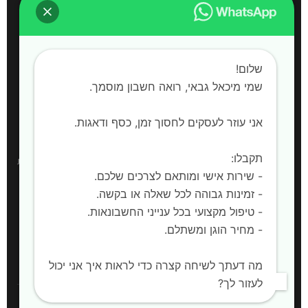
דוחות שנתיים
חשבות שכר
שלום!
הקמת חברות
שמי מיכאל גבאי, רואה חשבון מוסמך. ‍
אני עוזר לעסקים לחסוך זמן, כסף ודאגות.
אזורי שירות
תקבלו:
רואה חשבון:
חדרה, השרון, קיסריה, עמק חפר, פרדס חנה-כרכור, אביחיל, בית
- שירות אישי ומותאם לצרכים שלכם.
ינאי, כפר חיים, אור עקיבא, בית יצחק שער חפר, חריש |
שירות למחוז המרכז,
- זמינות גבוהה לכל שאלה או בקשה.
מחוז הצפון ויהודה ושומרון
- טיפול מקצועי בכל ענייני החשבונאות.
- מחיר הוגן ומשתלם.
🌐 לאתר המלא
מה דעתך לשיחה קצרה כדי לראות איך אני יכול
לעזור לך?