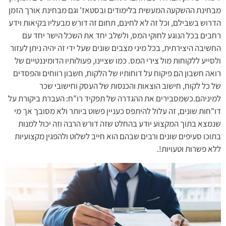
מבחינת ההשקעה המעשית בלימודים ובסטאז' וגם מבחינת אורך הזמן
הדרוש בשבילם, וכל זה לא לחינם, תחום זה דורש מבעליו בקיאות וידע
רחבים בכל הנוגע לחוקי המס, ולשלב יחד את השכל הישר יחד עם
החשיבה היצירתית, בכל מיני מצבים שונים שעל ידי זה יהיה ניתן לעזור
ולסייע ללקוחות מול צירי המס. כמו שציינו, פעולותיו הדומיננטיים של
רואה חשבון הם פיקוח על דוחותיו של הלקוח, חשבון רווחים והפסדים
של כל לקוח, חישוב הוצאות והכנסות של העסק וחישובי שכר
למיניהם.כשמסבירים את ההגדרה של תפקיד רו"ח: העברת ביקורת על
דו"חות שונים, זה עלול להיתפס כעניין פשוט ביותר ולא מסובך אך מי
שנמצא בתוך המקצוע יודע בהחלט שזה דורש הרבה וזה יכול למנות
בתוכו סעיפים שונים ורבים שבהם הוא חייב לשלוט ולהפגין מקצועיות
ללא פשרות וטעויות!.