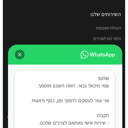
השירותים שלנו
הנהלת חשבונות
החזר מס לשכירים
תיאום מס
דוחות שנתיים
חשבות שכר
שלום!
הקמת חברות
שמי מיכאל גבאי, רואה חשבון מוסמך. ‍
אני עוזר לעסקים לחסוך זמן, כסף ודאגות.
אזורי שירות
תקבלו:
רואה חשבון:
חדרה, השרון, קיסריה, עמק חפר, פרדס חנה-כרכור, אביחיל, בית
- שירות אישי ומותאם לצרכים שלכם.
ינאי, כפר חיים, אור עקיבא, בית יצחק שער חפר, חריש |
שירות למחוז המרכז,