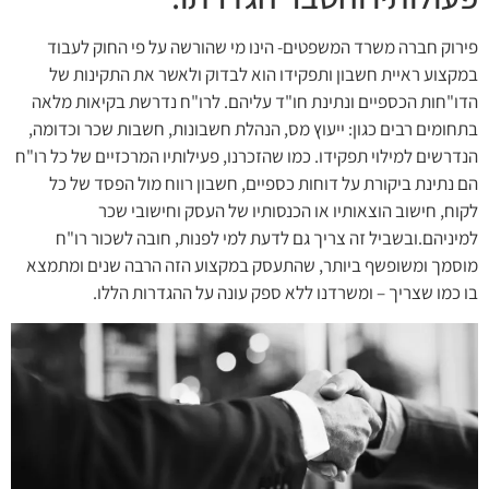
פירוק חברה משרד המשפטים- הינו מי שהורשה על פי החוק לעבוד
במקצוע ראיית חשבון ותפקידו הוא לבדוק ולאשר את התקינות של
הדו"חות הכספיים ונתינת חו"ד עליהם. לרו"ח נדרשת בקיאות מלאה
בתחומים רבים כגון: ייעוץ מס, הנהלת חשבונות, חשבות שכר וכדומה,
הנדרשים למילוי תפקידו. כמו שהזכרנו, פעילותיו המרכזיים של כל רו"ח
הם נתינת ביקורת על דוחות כספיים, חשבון רווח מול הפסד של כל
לקוח, חישוב הוצאותיו או הכנסותיו של העסק וחישובי שכר
למיניהם.ובשביל זה צריך גם לדעת למי לפנות, חובה לשכור רו"ח
מוסמך ומשופשף ביותר, שהתעסק במקצוע הזה הרבה שנים ומתמצא
בו כמו שצריך – ומשרדנו ללא ספק עונה על ההגדרות הללו.