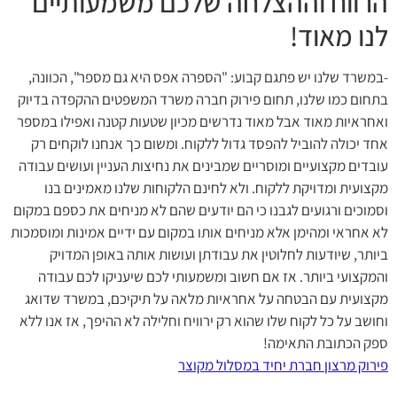
הרווח וההצלחה שלכם משמעותיים
לנו מאוד!
-במשרד שלנו יש פתגם קבוע: "הספרה אפס היא גם מספר", הכוונה,
בתחום כמו שלנו, תחום פירוק חברה משרד המשפטים ההקפדה בדיוק
ואחראיות מאוד אבל מאוד נדרשים מכיון שטעות קטנה ואפילו במספר
אחד יכולה להוביל להפסד גדול ללקוח. ומשום כך אנחנו לוקחים רק
עובדים מקצועיים ומוסריים שמבינים את נחיצות העניין ועושים עבודה
מקצועית ומדויקת ללקוח. ולא לחינם הלקוחות שלנו מאמינים בנו
וסמוכים ורגועים לגבנו כי הם יודעים שהם לא מניחים את כספם במקום
לא אחראי ומהימן אלא מניחים אותו במקום עם ידיים אמינות ומוסמכות
ביותר, שיודעות לחלוטין את עבודתן ועושות אותה באופן המדויק
והמקצועי ביותר. אז אם חשוב ומשמעותי לכם שיעניקו לכם עבודה
מקצועית עם הבטחה על אחראיות מלאה על תיקיכם, במשרד שדואג
וחושב על כל לקוח שלו שהוא רק ירוויח וחלילה לא ההיפך, אז אנו ללא
ספק הכתובת התאימה!
פירוק מרצון חברת יחיד במסלול מקוצר