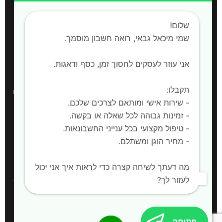
חשבות שכר
שלום!
הקמת חברות
שמי מיכאל גבאי, רואה חשבון מוסמך. ‍
אני עוזר לעסקים לחסוך זמן, כסף ודאגות.
אזורי שירות
תקבלו:
רואה חשבון:
חדרה, השרון, קיסריה, עמק חפר, פרדס חנה-כרכור, אביחיל, בית
- שירות אישי ומותאם לצרכים שלכם.
ינאי, כפר חיים, אור עקיבא, בית יצחק שער חפר, חריש |
שירות למחוז המרכז,
- זמינות גבוהה לכל שאלה או בקשה.
מחוז הצפון ויהודה ושומרון
- טיפול מקצועי בכל ענייני החשבונאות.
- מחיר הוגן ומשתלם.
🌐 לאתר המלא
מה דעתך לשיחה קצרה כדי לראות איך אני יכול
לעזור לך?
© כל הזכויות שמורות להשם
פתיחה