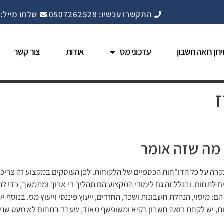
התקשרו עכשיו: 0507262528
שלחו מייל: nfo@cpahadera.co.il
רון רואה חשבון
עדכוני מס
אודות
צור קשר
ז
 מה שזה אומר
בקרה על כל הדו"חות הכספיים של הלקוחות. לכן העוסקים במקצוע זה צריכ
 לתחום. ובגלל זה גם לימודי המקצוע הם תהליך די ארוך ומתמשך, כדי לה
מיסוי, הנהלת חשבונות ושכר, החזרים, ייעוץ פיננסי וייעוץ מס. בנוסף יש
ות, יש לקחת רואה חשבון בקיא ומשופשף מאוד, שעבד בתחום לא מעט שנים