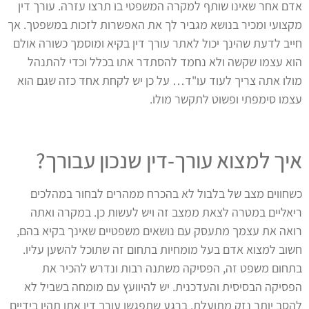
אדם אחר שאינו שותף למקרה המשפטי בו תרצו עזרה. עורך דין
מקצועי ומכיר בנושא מגביר לך את האפשרות לזכות במשפטך. אך
חייב לדעת שהינך יכול לאתר עורך דין בקיא ומוסמך כשורה אולם
הוא עצמו שקשה ולא נחמד להסתדר אתו בכלל וכדי להתנהל
מולו אתה צריך לעוד עו"ד… על כן יש לקחת אחד כזה שגם הוא
עצמו סימפתי ופשוט לתקשר מולו.
איך למצוא עורך-דין שנכון עבורך?
כשחווים מצב של בלבול לא בהכרח ממהרים לבחור במהלכים
ריאליים במטרה לצאת ממצב זה ויש לעשות כן. במקרה ואתה
רואה את עצמך מתעסק עם נושאים משפטיים שאינך בקיא בהם,
חשוב למצוא אדם בעל מומחיות בתחום זה שתוכל להשען עליו.
בתחום משפט זה, הפסיקה משתנה רבות ונדרש להכיר את
הפסיקה הבסיסית והעדכנית. יש להיוועץ עם מומחה בשביל לא
להסב יותר נזק מתועלת. ברגע שתפגשו עורך דין אתו תהיו בידיים