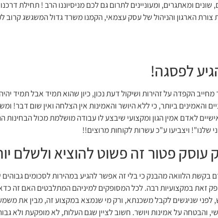
, שונים ומאתגרים, ומעוניינים לתרום גם לכם מניסיוננו הרב ! תחילת דר
גיע לפסגה!
חייב הקפדה על זהירות ושיקול דעת נכון, כיון שהוא תמיד אבל תמיד יהיה
 והאמינים ביותר, כי ללא היושר והאמינות אין הצלחה ואין שום דבר! ומשו
אישיים לאדם אמין הגון ומקצועי שיבצע לו עבודה מושלמת מכול הבחינות 
 שלנו"! ויצביעו ע"כ עשרות לקוחות מרוצים!!
עוסק פטור זה פשוט להוציא ולשלם יות
 בקשת הלוואה מהבנק כי בלי זה אפשר להגיע במהירות לסכומים גבוהים 
ק זאת במקצועיות רבה. לכל המסופקים למיניהם המתלבטים האם זה כדאי ל
, לפני שניגשים לקבל משכנתא, ורק מי שנמצא במקצוע זה, מבין את משמעו
, והבטחה על אמינות ויושר. חשוב לציין שגם העלות, לא מופקעת ולא גבוה