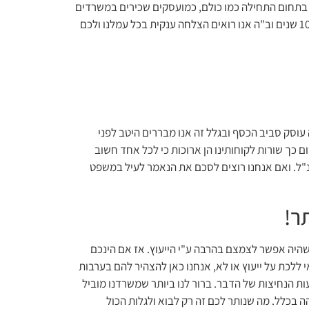
כנו בתחום התחילה כמו כולם, כמועסקים שכירים במשרדים
ידועים ומשם, אחרי שכבר השגנו את רזי המקצוע היטב ואת צורת הארגון והניהול של עסק עצמאי, הקמנו משרד גדול המשגשג קרוב ל10 שנים וב"ה אנו רואים הצלחה ענקית בכל עמלנו ולכם
 עוסק סביב הכסף ובגלל זה אנו מבררים היטב לפני
ם כך שורות לקוחותינו הן ארוכות כי לכל אחד חשוב
הנ"ל. ואם אנחנו רוצים לסכם את הנאמר לעיל במשפט
ר!
שהיה אפשר לצמצם בהרבה ע"י הייעוץ. אז אם הינכם
לכת על ייעוץ או לא, אנחנו כאן להצהיר להם בערבות
ת הנחיצות של הדבר. ברור לנו ביותר שמשרדנו מוביל
ה בכלל. מה שנותר לכם זה רק לבוא ולגלות הכול