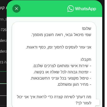
משרד רואה חשבון מיכאל גבאי
יצירת קש
שירותי רו"ח מקצועיים בחדרה | הנהלת חשבונות |
הירקון 9, חדרה
דוחות שנתיים | החזרי מס | ליווי עסקי מלא
שלום!
-726-2528
שמי מיכאל גבאי, רואה חשבון מוסמך. ‍
era.co.il
אני עוזר לעסקים לחסוך זמן, כסף ודאגות.
era.co.il
תקבלו:
📍 ראה במפות 
- שירות אישי ומותאם לצרכים שלכם.
- זמינות גבוהה לכל שאלה או בקשה.
- טיפול מקצועי בכל ענייני החשבונאות.
- מחיר הוגן ומשתלם.
מה דעתך לשיחה קצרה כדי לראות איך אני יכול
לעזור לך?