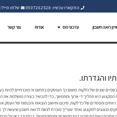
התקשרו עכשיו: 0507262528
שלחו מייל: nfo@cpahadera.co.il
רון רואה חשבון
עדכוני מס
אודות
צור קשר
יו והגדרתו.
כספיים שונים של הלקוח. משום כך העוסקים בתחום זה מוכרחיים להיות בע
 המקצוע היא תהליך די ארוך ומתמשך, כדי להכשיר בצורה מושלמת את המת
רווחים והפסדים של כל לקוח, סיכום וחישוב הוצאות והכנסות של העסק או
ים הנוגעים למקצוע ואחד שצריך מוכרח לגשת לרואה חשבון שיעשה לך את
 אחרים האם הם שבעי רצון מהשרות ומהמקצועיות, כי מדובר כאן על הכסף