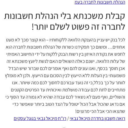
הנהלת חשבונות לחברה בעמ
קבלת משכנתא בלי הנהלת חשבונות
לחברה זה פשוט לשלם יותר!
לכל בנק יש עניין בהענקת הלוואה ללקוחותיו – הוא קוצר מכך לא מעט
אחוזים… ומשום כך תפקידנו כשרות של הנהלת חשבונות לחברה הוא
לחפש את נקודת האיזון בין רשות הבנק ללקוח על ידי החישוב האמיתי
של עלות הלוואה. ישנם כאלה השואלים האם לגשת ליועץ משכנתא זה
אכן חוסך בכסף, ואנו עונים להם ואף אומרים לכם שברור שיש הבדל
משמעותי בין העלות ללא הייעוץ לבין הסכום עם הייעוץ. ולכן לא מומלץ
לוותר על כך בכלל,כי זה נועד עבורכם לחסוך לכם כמה שיותר. אנו
מתחייבים לתת לכם עבודה מושלמת ואיכותית עד הפרטים הקטנים
והשוליים, ואף פעם לא נשאיר לכם עבודה שהיא לא גמורה עד הסוף כי
אם נדאג שהכול אבל הכול יטופל על הצד הטוב ביותר שאפשר כדי
שתצאו הכי אבל הכי מרוצים!
רואה חשבון בחדרה מיכאל גבאי
/
רו"ח מיכאל גבאי בגוגל עסקים