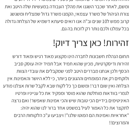
ומשם, לאחר שכבר השגנו את מהלך העבודה במעשיות שלה היטב ואת
צורת הניהול של משרד עצמאי, הקמנו משרד גדול שמצליח ומשגשג
קרוב ממש ל10 שנים וב"ה אנו רואים סיעתא דשמיא של הצלחה גדולה
בכל עמלנו ולכם נותר רק לזכות בה גם.
זהירות! כאן צריך דיוק!
תחום הנהלת חשבונות לחברה הינו מקצוע מאוד רגיש ומאוד דורש
זהירות ודיסקרטיות, מכיון שהוא תמיד אבל תמיד יהיה עוסק סביב
הכסף ולכן אנחנו מבררים היטב לפני שמקבלים את עובדי הצוות
ולוקחים רק את המומחים וההגונים ביותר, כי ללא היושר והאמינות אין
הצלחה ואין שום דבר! ומשום כך כל לקוח שבא לקבל שרות אצלנו מודע
לגמרי בוודאות מוחלטת שהוא מוסר ומפקיד את כל ענייניו ופרטיו
האיניטימים בידיים הכי טובות שיש והכי אמינות שאפשר! ואם נרצה
לתקצר את כל האמור לעיל במשפט אחד ברור לנו שהוא יהיה:
"אחראיות ואמינות הם המוטו שלנו"! ויצביעו ע"כ הלקוחות הרבים
והמרוצים!!