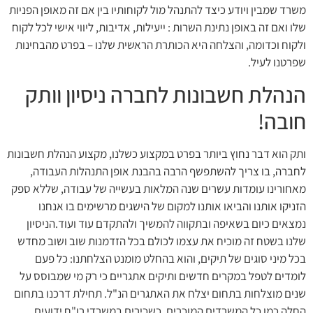
משרד שמבין ויודע כיצד להתנהל מול לקוחותיו בין אם זה מאופן הפניות
שלו ואם זה באופן נתינת השרות : ייעילות, אדיבות, ליווי אישי לכל לקוח
ולקוח וכדומה, והצלחה היא הכותרת הראשית שלנו – בפרט מהבחינות
שפרטנו לעיל.
הנהלת חשבונות לחברה ניסיון וותק
חובה!
ותק הוא דבר נחוץ ביותר בפרט במקצוע כשלנו, מקצוע הנהלת חשבונות
לחברה, בו צריך להשתפשף הרבה בהבנת אופן התנהלות העבודה,
מאחורינו עומדות עשרים שנה המלאות בעשייה של עבודה, שללא ספק
הזניקו אותנו והביאו אותנו למקום של הישגים מרשימים בו אנחנו
נמצאים כיום בשאיפה ובתקווה להמשיך ולהתקדם עוד ועוד.הניסיון
שלנו בשטח זה מוכיח את עצמו לכולם בכל הזדמנות שוב ושוב מחדש
בכל מיני סוגים של תיקים, והוא בהחלט מומנט הצלחתנו: כל פעם
לומדים לטפל במקרים חדשים ותיקים אתגריים כי רק מי שמבוסס על
שנים מוצלחות בתחום יצלח את האתגרים הנ"ל. תחילת דרכנו בתחום
החלה כמו כל המשרדים המוכרים, כשכירים במשרדי רו"ח ידועים