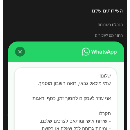
השירותים שלנו
הנהלת חשבונות
החזר מס לשכירים
תיאום מס
דוחות שנתיים
חשבות שכר
שלום!
הקמת חברות
שמי מיכאל גבאי, רואה חשבון מוסמך. ‍
אני עוזר לעסקים לחסוך זמן, כסף ודאגות.
אזורי שירות
תקבלו:
רואה חשבון:
חדרה, השרון, קיסריה, עמק חפר, פרדס חנה-כרכור, אביחיל, בית
- שירות אישי ומותאם לצרכים שלכם.
ינאי, כפר חיים, אור עקיבא, בית יצחק שער חפר, חריש |
שירות למחוז המרכז,
- זמינות גבוהה לכל שאלה או בקשה.
מחוז הצפון ויהודה ושומרון