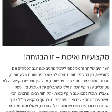
מקצועיות ואיכות – זו הבטחה!
השרותים של החזר מס כספי לשכיר נותנים מענה גם לפטורים וגם
למורשים, בין קהל לקוחותינו תוכלו למצוא סוגים שונים של עמותות,
חברות מפורסמות ונותני שירותים שונים, אבל אין ספק שבמקצוע זה לא
מסתכלים על היקף הכמות אלא מסתכלים על האיכות, ואין ספק
שאצלנו תוכלו למצוא גם היקף וכמות – לקוחות רבים ומרוצים והכי
חשוב עבודה מקצועית ואיכותית ללקוח. בנוסף המקצוע הנ"ל צורך
השתדרגות והתעדכנויות שוטפות בכל התוכנות, שהולכות ומתקדמות
עם הזמן, וזה חוץ מהתוכנות הידועות והבסיסיות. וכל זה בשביל לקדם