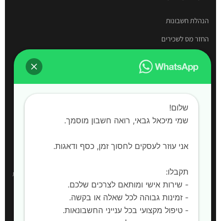
הנהלת חשבונות
החזר מס לשכירים
תיאום מס
דוחות שנתיים
חשבות שכר
שלום!
הקמת חברות
שמי מיכאל גבאי, רואה חשבון מוסמך. ‍
אני עוזר לעסקים לחסוך זמן, כסף ודאגות.
אזורי שירות
תקבלו:
רואה חשבון:
חדרה, השרון, קיסריה, עמק חפר, פרדס חנה-כרכור, אביחיל, בית
- שירות אישי ומותאם לצרכים שלכם.
ינאי, כפר חיים, אור עקיבא, בית יצחק שער חפר, חריש |
שירות למחוז המרכז,
- זמינות גבוהה לכל שאלה או בקשה.
מחוז הצפון ויהודה ושומרון
- טיפול מקצועי בכל ענייני החשבונאות.