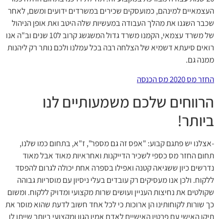
העצמאיים למינהם, כמועסקים שכירים במשרדים ידועים ומשם, לאחר
שכבר השגנו את מהלך העבודה במעשיות שלה היטב ואת אופן הניהול
של משרד עצמאי, הקמנו משרד גדול המשגשג קרוב ל10 שנים וב"ה אנו
רואים סיעתא דשמיא של הצלחה רבה בכל עמלנו ולכם נותר רק ליהנות
ממנה גם.
החזר מס 2020 מס הכנסה
הרווחים שלכם משמעותיים לנו
ביותר!
-אצלנו יש פתגם קבוע: "אפס זה גם מספר", ז"א, בתחום כמו שלנו,
תחום החזר מס כספי לשכיר הדייקנות ואחראיות מאוד אבל מאוד
נדרשים כיון ששגיאה קטנה ואפילו בספרה אחת יכולה לגרום להפסד
ללקוח. ולכן אנו מעסיקים רק עובדים בעלי ניסיון עם מוסריות גבוהה
שקולטים את נחיצות העניין ועושים שרות מקצועי ומדויק ללקוח. ומשום
כך שורות לקוחותינו הן ארוכות כי לכל אחד חשוב לדעת שהוא מוסר את
תיקו האישי עם פרטיו האישיים לאדם אמין הגון ומקצועי ביותר שייתן לו